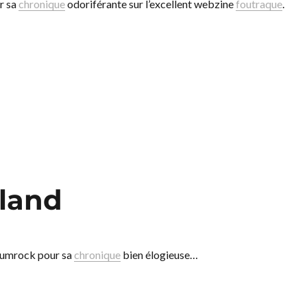
r sa
chronique
odoriférante sur l’excellent webzine
foutraque
.
land
bumrock pour sa
chronique
bien élogieuse…