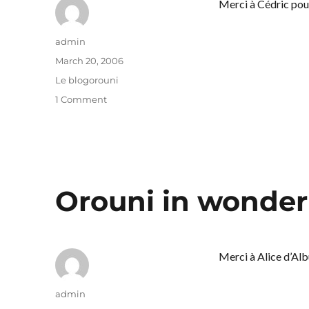
Merci à Cédric pou
Author
admin
Posted
March 20, 2006
on
Categories
Le blogorouni
on
1 Comment
Footrack
Orouni in wonder
Merci à Alice d’Al
Author
admin