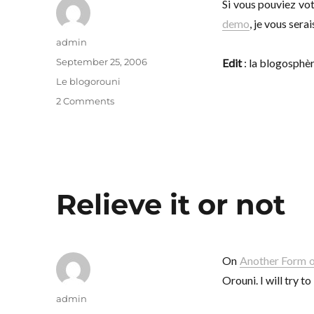
Si vous pouviez vot
demo
, je vous sera
Author
admin
Posted
September 25, 2006
Edit
: la blogosphè
on
Categories
Le blogorouni
on
2 Comments
For
me
it’s
only
a
matter
Relieve it or not
of
time
On
Another Form o
Orouni. I will try t
Author
admin