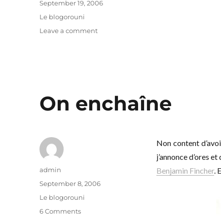
Posted
September 19, 2006
on
Categories
Le blogorouni
on
Leave a comment
Relieve
it
or
not
On enchaîne
Non content d’avoi
j’annonce d’ores et
Author
admin
Benjamin Fincher
. 
Posted
September 8, 2006
on
Categories
Le blogorouni
on
6 Comments