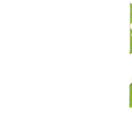
On
enchaîne