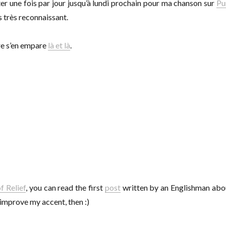
er une fois par jour jusqu’à lundi prochain pour ma chanson sur
Pu
is très reconnaissant.
re s’en empare
là et
là
.
f Relief
, you can read the first
post
written by an Englishman abo
o improve my accent, then :)