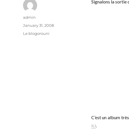
Signalons la sortie
Author
admin
Posted
January 31, 2008
on
Categories
Le blogorouni
C’est un album trè
ici
.