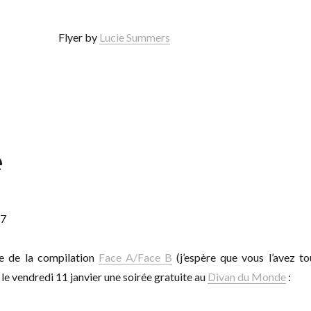
Flyer by
Lucie Summers
e
ie de la compilation
Face A/Face B
(j’espère que vous l’avez to
 le vendredi 11 janvier une soirée gratuite au
Divan du Monde
: