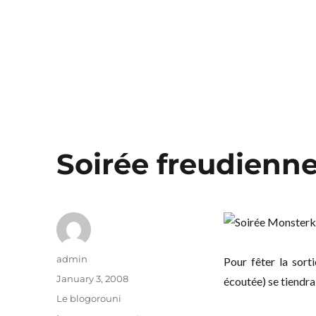
Soirée freudienn
Author
admin
Pour fêter la sort
Posted
January 3, 2008
écoutée) se tiendra
on
Categories
Le blogorouni