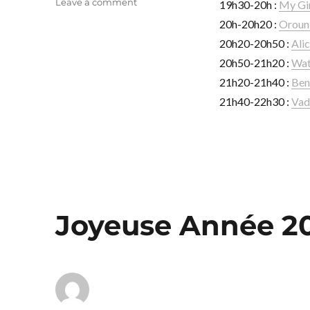
on
Leave a comment
19h30-20h :
My Gir
Soirée
20h-20h20 :
Oroun
freudienne
20h20-20h50 :
Ali
20h50-21h20 :
Wat
21h20-21h40 :
Ben
21h40-22h30 :
Vad
Joyeuse Année 2