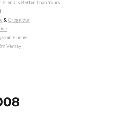
lfriend Is Better Than Yours
i
ce
&
Gregaldur
ine
jamin Fincher
im Vernay
008