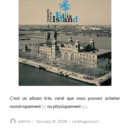
C’est un album très varié que vous pouvez acheter
numériquement
ici
ou physiquement
ici
.
Author
Posted
Categories
admin
January 31, 2008
Le blogorouni
on