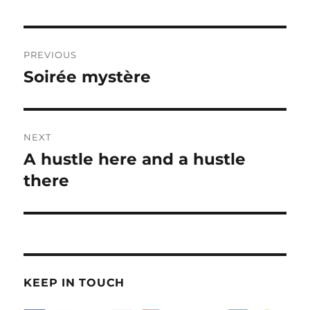
Post
PREVIOUS
navigation
Soirée mystère
Previous
post:
NEXT
A hustle here and a hustle
Next
post:
there
KEEP IN TOUCH