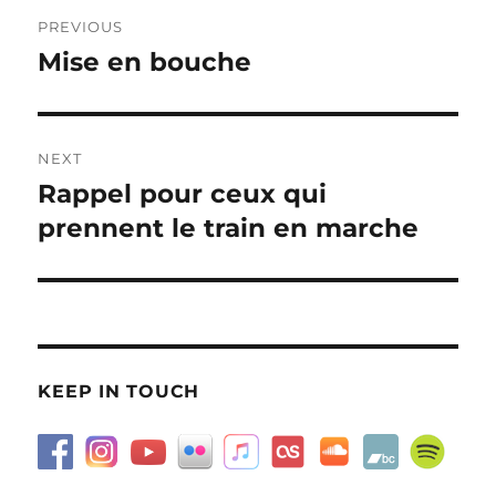
Post
PREVIOUS
navigation
Mise en bouche
Previous
post:
NEXT
Rappel pour ceux qui
Next
post:
prennent le train en marche
KEEP IN TOUCH