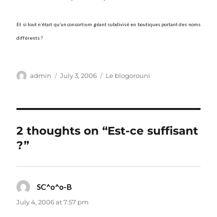
Et si tout n’était qu’un consortium géant subdivisé en boutiques portant des noms
différents ?
Author
Posted
Categories
admin
July 3, 2006
Le blogorouni
on
2 thoughts on “Est-ce suffisant
?”
SC^o^o-B
says:
July 4, 2006 at 7:57 pm