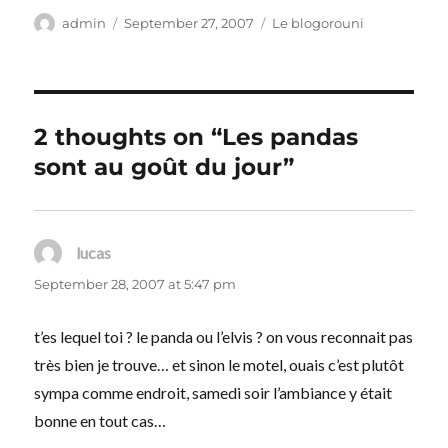
Author
Posted
Categories
admin
September 27, 2007
Le blogorouni
on
2 thoughts on “Les pandas
sont au goût du jour”
lucas
says:
September 28, 2007 at 5:47 pm
t’es lequel toi ? le panda ou l’elvis ? on vous reconnait pas
très bien je trouve… et sinon le motel, ouais c’est plutôt
sympa comme endroit, samedi soir l’ambiance y était
bonne en tout cas…