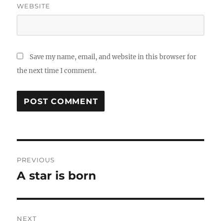
WEBSITE
Save my name, email, and website in this browser for
the next time I comment.
Post
PREVIOUS
navigation
A star is born
Previous
post:
NEXT