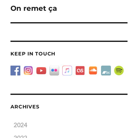
On remet ça
Next
post:
KEEP IN TOUCH
ARCHIVES
2024