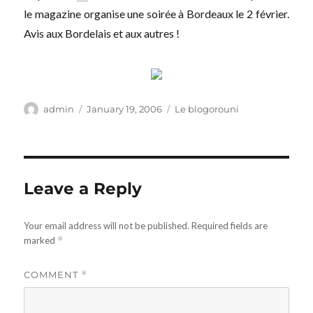
le magazine organise une soirée à Bordeaux le 2 février.
Avis aux Bordelais et aux autres !
Author
Posted
Categories
admin
January 19, 2006
Le blogorouni
on
Leave a Reply
Your email address will not be published.
Required fields are
marked
*
COMMENT
*