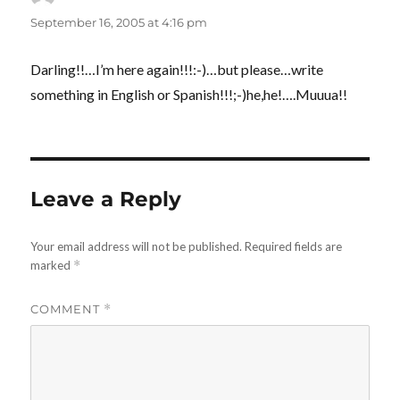
September 16, 2005 at 4:16 pm
Darling!!…I’m here again!!!:-)…but please…write
something in English or Spanish!!!;-)he,he!….Muuua!!
Leave a Reply
Your email address will not be published.
Required fields are
marked
*
COMMENT
*