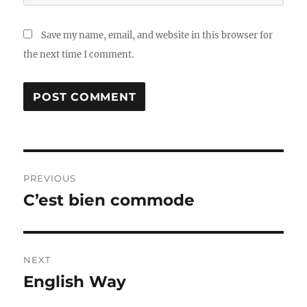
Save my name, email, and website in this browser for
the next time I comment.
Post
PREVIOUS
navigation
C’est bien commode
Previous
post:
NEXT
English Way
Next
post: