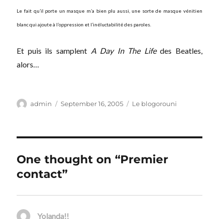
Le fait qu’il porte un masque m’a bien plu aussi, une sorte de masque vénitien
blanc qui ajoute à l’oppression et l’inéluctabilité des paroles.
Et puis ils samplent
A Day In The Life
des Beatles,
alors…
Author
Posted
Categories
admin
September 16, 2005
Le blogorouni
on
One thought on “Premier
contact”
Yolanda!!
says: