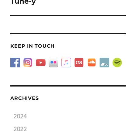
Tune-y
Next
post:
KEEP IN TOUCH
ARCHIVES
2024
2022