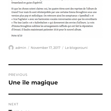
Author
Posted
Categories
admin
November 17, 2017
Le blogorouni
on
Post
PREVIOUS
navigation
Une île magique
Previous
post:
NEXT