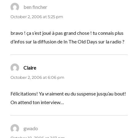
ben fincher
says:
October 2, 2006 at 5:25 pm
bravo ! ça s’est joué à pas grand chose ! tu connais plus
d’infos sur la diffusion de In The Old Days sur la radio ?
Claire
says:
October 2, 2006 at 6:06 pm
Félicitations! Ya vraiment eu du suspense jusqu’au bout!
On attend ton interview…
gwado
says:
October 10, 2006 at 2:17 pm