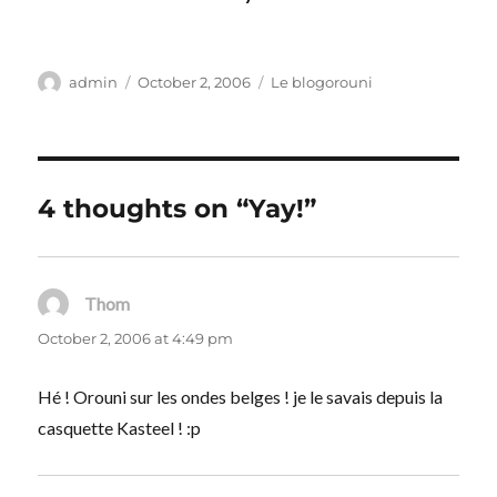
Author
Posted
Categories
admin
October 2, 2006
Le blogorouni
on
4 thoughts on “Yay!”
Thom
says:
October 2, 2006 at 4:49 pm
Hé ! Orouni sur les ondes belges ! je le savais depuis la
casquette Kasteel ! :p