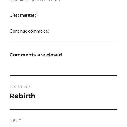
C’est mérité! ;)
Continue comme ça!
Comments are closed.
Post
PREVIOUS
navigation
Rebirth
Previous
post:
NEXT