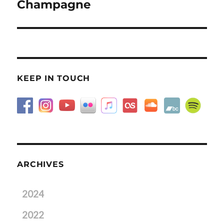
Champagne
Next
post:
KEEP IN TOUCH
ARCHIVES
2024
2022