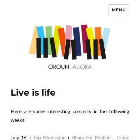
MENU
OROUNI
Live is life
Here are some interesting concerts in the following
weeks:
July 16 ::
Top Montagne
+
Rhum For Pauline
–
Union