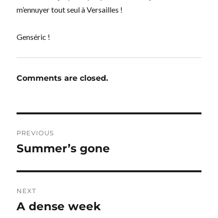
m’ennuyer tout seul à Versailles !
Genséric !
Comments are closed.
Post
PREVIOUS
navigation
Summer’s gone
Previous
post:
NEXT
A dense week
Next