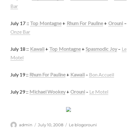
Bar
July 17 ::
Top Montagne
+
Rhum For Pauline
+
Orouni
–
Onze Bar
July 18 ::
Kawaii
+
Top Montagne
+
Spasmodic Joy
–
Le
Motel
July 19 ::
Rhum For Pauline
+
Kawaii
–
Bon Accueil
July 29 ::
Michael Wookey
+
Orouni
–
Le Motel
Author
Posted
Categories
admin
July 10, 2008
Le blogorouni
on